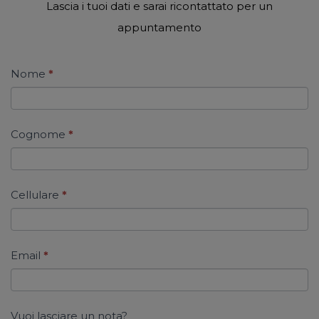
Lascia i tuoi dati e sarai ricontattato per un
appuntamento
Form
Nome
*
contatti
Cognome
*
Cellulare
*
Email
*
Vuoi lasciare un nota?